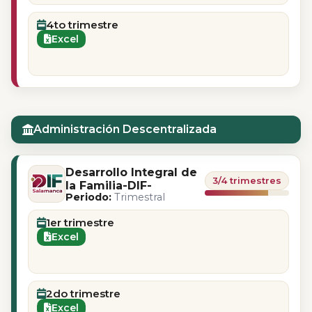
4to trimestre
Excel
Administración Descentralizada
Desarrollo Integral de
3/4 trimestres
la Familia-DIF-
Periodo:
Trimestral
1er trimestre
Excel
2do trimestre
Excel