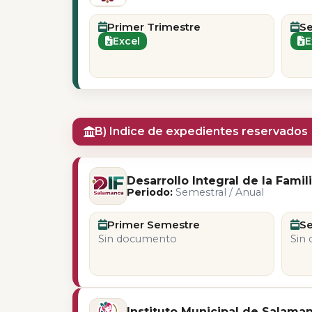
Primer Trimestre
S
Excel
E
B) Indice de expedientes reservados
Desarrollo Integral de la Famil
Periodo:
Semestral / Anual
Primer Semestre
S
Sin documento
Sin
Instituto Municipal de Salaman