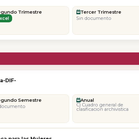
egundo Trimestre
Tercer Trimestre
xcel
Sin documento
ia-DIF-
egundo Semestre
Anual
C) Cuadro general de
 documento
clasificacion archivistica
ca para las Mujeres.