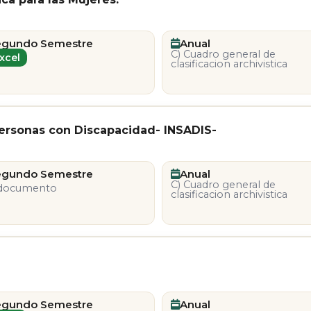
egundo Semestre
Anual
C) Cuadro general de
xcel
clasificacion archivistica
 personas con Discapacidad- INSADIS-
egundo Semestre
Anual
C) Cuadro general de
 documento
clasificacion archivistica
egundo Semestre
Anual